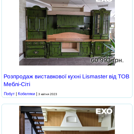
60 993 грн.
Розпродаж виставкової кухні Lismaster від ТОВ
Меблі-Сіті
Побут
|
Кобеляки
|
3 квітня 2023