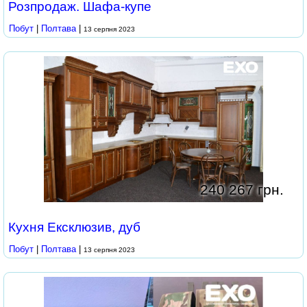
Розпродаж. Шафа-купе
Побут
|
Полтава
|
13 серпня 2023
240 267 грн.
Кухня Ексклюзив, дуб
Побут
|
Полтава
|
13 серпня 2023