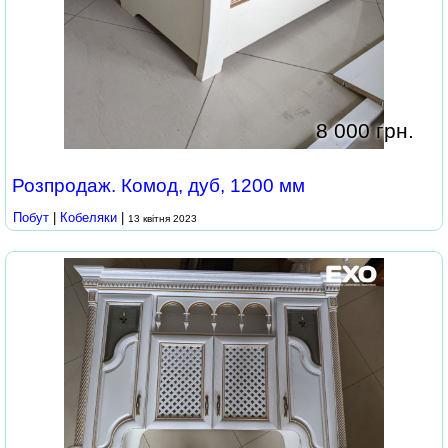
8 000 грн.
Розпродаж. Комод, дуб, 1200 мм
Побут
|
Кобеляки
|
13 квітня 2023