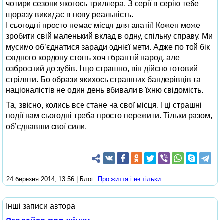
чотири сезони якогось триллера. З серії в серію тебе
щоразу викидає в нову реальність.
І сьогодні просто немає місця для апатії! Кожен може
зробити свій маленький вклад в одну, спільну справу. Ми
мусимо об’єднатися заради однієї мети. Адже по той бік
східного кордону стоїть хоч і брантій народ, але
озброєний до зубів. І що страшно, він дійсно готовий
стріляти. Бо образи якихось страшних бандерівців та
націоналістів не один день вбивали в їхню свідомість.
Та, звісно, колись все стане на свої місця. І ці страшні
події нам сьогодні треба просто пережити. Тільки разом,
об’єднавши свої сили.
24 березня 2014, 13:56 | Блог:
Про життя і не тільки...
Інші записи автора