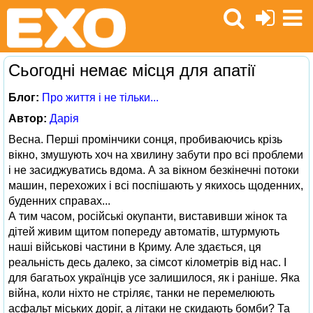
Сьогодні немає місця для апатії
Блог:
Про життя і не тільки...
Автор:
Дарія
Весна. Перші промінчики сонця, пробиваючись крізь
вікно, змушують хоч на хвилину забути про всі проблеми
і не засиджуватись вдома. А за вікном безкінечні потоки
машин, перехожих і всі поспішають у якихось щоденних,
буденних справах...
А тим часом, російські окупанти, виставивши жінок та
дітей живим щитом попереду автоматів, штурмують
наші військові частини в Криму. Але здається, ця
реальність десь далеко, за сімсот кілометрів від нас. І
для багатьох українців усе залишилося, як і раніше. Яка
війна, коли ніхто не стріляє, танки не перемелюють
асфальт міських доріг, а літаки не скидають бомби? Та