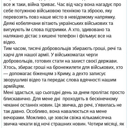
все ж таки, війна триває. Час від часу вона нагадує про
себе потужною військовою технікою та зброєю, яку
перевозять повз наше місто в невідомому напрямку.
Деякі кобелячани вітають українських військових та
вигукують їм слова підтримки. А хто, здивовано та
налякано дістає з кишені телефон і фільмує все на
відео.
Тим часом, тисячі добровольців збирають гроші, речі та
харчі для нашої армії. У військкоматах черги
добровольців, готових стати на захист своєї держави.
Хтось, збирає гроші на бронежилети для військових, хто
— допомагає біженцям з Криму, а дехто записує
зворушливі відео та передає слова вдячності нашим
армійцям.
Мені здається, що сьогодні день за днем пролітає просто
блискавично. Для мене дні проходять в бескінечному
чеканні останніх новин. Ця звичка, до речі, з’явилась не
так давно. Особливо, вона навалюється на мене
вечорами. Можливо, це зовсім свіжа кількамісячна
звичка чекати від ночі страшних новин. Чотири місяці, як