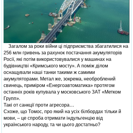
Загалом за роки війни ці підприємства збагатилися на
256 млн гривень за рахунок постачання акумуляторів
Росії, які потім використовувалися у машинах на
будівництві «Кримського мосту». А поміж ділом
оснащували наші танки такими ж самими
акумуляторами. Метал же, зокрема, необроблений
свинець, приміром «Енергоавтоматика» протягом
останніх років купувала у московського ЗАТ «Метком
Групп».
Такі от санкції проти агресора…
Схоже, що Томос, про який на усіх білбордах тільки й
мови, – це спроба отримати індульгенцію від
українського народу, та чи цього достатньо?