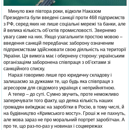
Минуло вже півтора роки, відколи Наказом
Президента були введені санкції проти 468 підприємств
з РФ, серед яких не лише соціальні мережі та банки, але
й велика кількість об’єктів промисловості. Звернемо
увагу саме на них. Якщо узагальнити простою мовою –
введення санкцій передбачає заборону означеним
підприємствам здійснювати свою діяльність на території
України. Ця вимога має і обернену сторону: українським
організаціям заборонена співпраця з об’єктами зі
санкційного списку.
Наразі говоримо лише про юридичну складову і
залишаємо за дужками те, що будь яка співпраця з
агресором для свідомого українця є неприйнятною.
А тепер – до суті. Сумно звучить, проте неможливо
заперечувати того факту, що деяка кількість наших
громадян виїжджає на заробітки в Росію, в тому числі, й
на будівництво «Кримського мосту». Гроші ж не пахнуть,
але мова зараз не про моральний портрет заробітчан. А
про те, що раз-по-раз у новинах і соцмережах