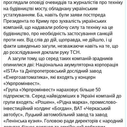
проглядали оповіді очевидців та журналістів про техніку
на будівництві мосту, обладнану українським
устаткуванням. Ба, навіть були заяви постпреда
Президента по Криму про зухвалість українських
компаній, що надавали робочу силу та техніку на це
будівництво, про необхідність застосування санкцій
проти них. Від слів до дій, щоправда, не дійшло, і ці
факти швиденько загули, незважаючи навіть на те, що
до розслідування доклали руку ТСН.
А загули тому, що серед таких компаній-зрадників
опинилися дві: Національна акумуляторна корпорація
«ISTA» та Дніпропетровський дослідний завод
«Енергоавтоматика», які входять у концерн
«Укрпромінвест».
«Група «Укрпромінвест» нараховує більше 50
підприємств. Серед найвідоміших в Україні компаній до
групи входять: «Рошен», «Рідна марка», промислово-
інвестиційний холдинг «Богдан», ВАТ «Черкаський
автобус», Луцький автомобільний завод та завод
«Ленінська кузня». Головою ради директорів є народний