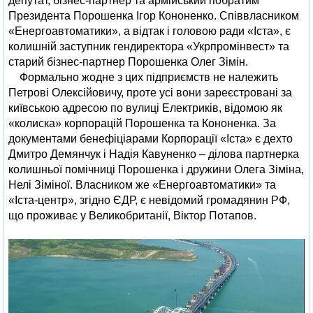
депутат, бізнес-партнер та армійський побратим
Президента Порошенка Ігор Кононенко. Співвласником
«Енергоавтоматики», а відтак і головою ради «Іста», є
колишній заступник гендиректора «Укрпромінвест» та
старий бізнес-партнер Порошенка Олег Зімін.
Формально жодне з цих підприємств не належить
Петрові Олексійовичу, проте усі вони зареєстровані за
київською адресою по вулиці Електриків, відомою як
«колиска» корпорацій Порошенка та Кононенка. За
документами бенефіціарами Корпорації «Іста» є дехто
Дмитро Демянчук і Надія Кавуненко – ділова партнерка
колишньої помічниці Порошенка і дружини Олега Зіміна,
Нелі Зіміної. Власником же «Енергоавтоматики» та
«Іста-центр», згідно ЄДР, є невідомий громадянин РФ,
що проживає у Великобританії, Віктор Потапов.