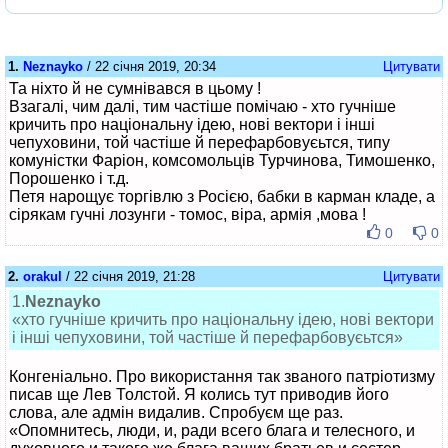
1.
Neznayko
/ 22 січня 2019, 20:34
Цитувати
Та ніхто й не сумнівався в цьому !
Взагалі, чим далі, тим частіше помічаю - хто гучніше
кричить про національну ідею, нові вектори і інші
чепуховини, той частіше й перефарбовуєьтся, типу
комуністки Фаріон, комсомольців Турчинова, Тимошенко,
Порошенко і т.д.
Петя нарощує торгівлю з Росією, бабки в карман кладе, а
сірякам гучні лозунги - томос, віра, армія ,мова !
0
0
2.
orakul
/ 22 січня 2019, 21:28
Цитувати
1.
Neznayko
«хто гучніше кричить про національну ідею, нові вектори
і інші чепуховини, той частіше й перефарбовуєьтся»
Конгеніально. Про використання так званого патріотизму
писав ще Лев Толстой. Я колись тут приводив його
слова, але адмін видалив. Спробуєм ще раз.
«Опомнитесь, люди, и, ради всего блага и телесного, и