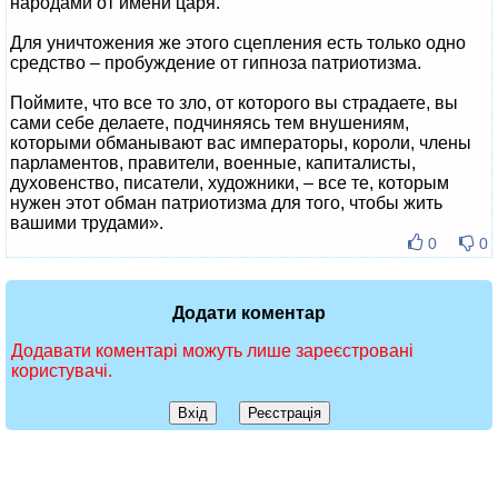
народами от имени царя.
Для уничтожения же этого сцепления есть только одно
средство – пробуждение от гипноза патриотизма.
Поймите, что все то зло, от которого вы страдаете, вы
сами себе делаете, подчиняясь тем внушениям,
которыми обманывают вас императоры, короли, члены
парламентов, правители, военные, капиталисты,
духовенство, писатели, художники, – все те, которым
нужен этот обман патриотизма для того, чтобы жить
вашими трудами».
0
0
Додати коментар
Додавати коментарі можуть лише зареєстровані
користувачі.
Вхід
Реєстрація