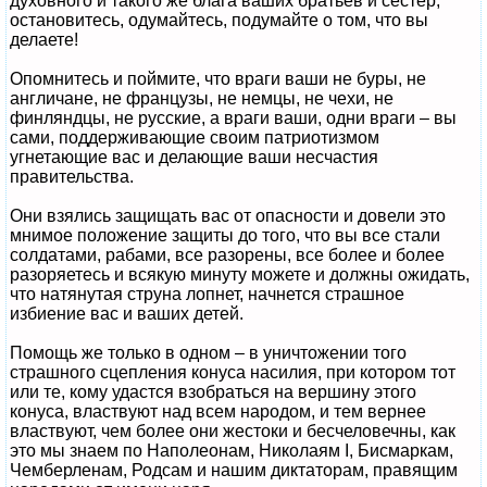
духовного и такого же блага ваших братьев и сестер,
остановитесь, одумайтесь, подумайте о том, что вы
делаете!
Опомнитесь и поймите, что враги ваши не буры, не
англичане, не французы, не немцы, не чехи, не
финляндцы, не русские, а враги ваши, одни враги – вы
сами, поддерживающие своим патриотизмом
угнетающие вас и делающие ваши несчастия
правительства.
Они взялись защищать вас от опасности и довели это
мнимое положение защиты до того, что вы все стали
солдатами, рабами, все разорены, все более и более
разоряетесь и всякую минуту можете и должны ожидать,
что натянутая струна лопнет, начнется страшное
избиение вас и ваших детей.
Помощь же только в одном – в уничтожении того
страшного сцепления конуса насилия, при котором тот
или те, кому удастся взобраться на вершину этого
конуса, властвуют над всем народом, и тем вернее
властвуют, чем более они жестоки и бесчеловечны, как
это мы знаем по Наполеонам, Николаям I, Бисмаркам,
Чемберленам, Родсам и нашим диктаторам, правящим