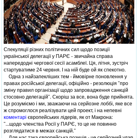
Спекуляції різних політичних сил щодо позиції
української делегації у ПАРЄ - звичайна справа
напередодні чергової сесії асамблеї. Ця, літня, зустріч
стартуватиме 24 червня. І на ній буде ой як спекотно.
Одна з найзапекліших тем - ймовірне поновлення у
правах російської делегації, офіційно - резолюція "про
зміну правил організації щодо запровадження санкцій
стосовно делегацій". Скоріш за все, вона буде прийнята.
Це розуміємо і ми, зважаючи на серйозне лоббі, яке все
ж спромоглося реалізувати цей проект, і на непевні
коментарі
європейських лідерів, як от Макрона:
"...щодо членства Росії у ПАРЄ, то це не повинно
розглядатися в межах санкцій."
Для нас така європейська позиція - це серйозний удар.