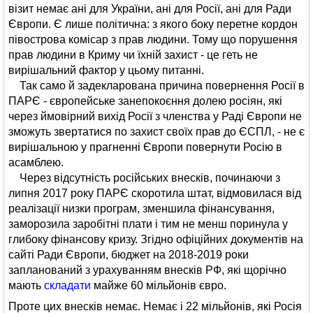
візит немає ані для України, ані для Росії, ані для Ради
Європи. Є лише політична: з якого боку перетне кордон
півострова комісар з прав людини. Тому що порушення
прав людини в Криму чи їхній захист - це геть не
вирішальний фактор у цьому питанні.
Так само й задекларована причина повернення Росії в
ПАРЄ - європейське занепокоєння долею росіян, які
через ймовірний вихід Росії з членства у Раді Європи не
зможуть звертатися по захист своїх прав до ЄСПЛ, - не є
вирішальною у прагненні Європи повернути Росію в
асамблею.
Через відсутність російських внесків, починаючи з
липня 2017 року ПАРЄ скоротила штат, відмовилася від
реалізації низки програм, зменшила фінансування,
заморозила заробітні плати і тим не менш поринула у
глибоку фінансову кризу. Згідно офіційних документів на
сайті Ради Європи, бюджет на 2018-2019 роки
запланований з урахуванням внесків РФ, які щорічно
мають
складати
майже 60 мільйонів євро.
Проте цих внесків немає. Немає і 22 мільйонів, які Росія