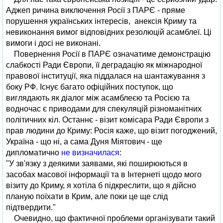
Аджеп ричина виключення Росії з ПАРЄ - пряме
порушення українських інтересів, анексія Криму та
невиконання вимог відповідних резолюцій асамблеї. Ці
вимоги і досі не виконані.
Повернення Росії в ПАРЄ означатиме демонстрацію
слабкості Ради Європи, її деградацію як міжнародної
правової інституції, яка піддалася на шантажування з
боку РФ. Існує багато офіційних поступок, що
виглядають як діалог між асамблеєю та Росією та
водночас є приводами для спекуляцій різноманітних
політичних кіл. Останнє - візит комісара Ради Європи з
прав людини до Криму: Росія каже, що візит погоджений,
Україна - що ні, а сама Дуня Міятович - ще
дипломатично
не визначилася
:
"У зв'язку з деякими заявами, які поширюються в
засобах масової інформації та в Інтернеті щодо мого
візиту до Криму, я хотіла б підкреслити, що я дійсно
планую поїхати в Крим, але поки це ще слід
підтвердити."
Очевидно, що фактичної проблеми організувати такий