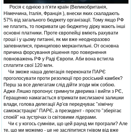
Росія є однією з п'яти країн (Великобританія,
Німеччина, Італія, Франція ), внески яких скаладають
57% від загального бюджету організації. Тому якщо РФ
не платить, то покривати цю бюджетну дірку мають інші
основні платники. Проте європейці вміють рахувати
гроші і у цьому питанні, як ми вже неодноразово
запевнилися, принципово меркантильні. От основна
причина форсування рішення про повернення
повноважень РФ у Раді Європи. Аби вона встигла
сплатити свої 120 млн.
Чи зможе наша делегація переконати ПАРЄ
проголосувати проти резолюції про росіський камбек?
Перш за все делегатам слід дійти згоди між собою.
Адже Ляшко пропонує гримнути дверима і вийти з РЄ,
Геращенко намагається втримати вислизаючі залишки
влади, голова делегації Ар'єв передчуває "хімічну
самокастрацію" ПАРЄ, а президент - просто "зберігає
спокій" на зустрічах із світовими лідерами.
Чи є у когось сумніви, що цей раунд ми програли? Але
те, що ми можемо - це не засліпитися гнівом від вже