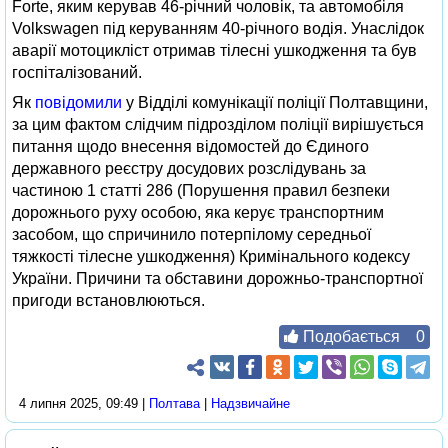
Forte, яким керував 46-річний чоловік, та автомобіля
Volkswagen під керуванням 40-річного водія. Унаслідок
аварії мотоцикліст отримав тілесні ушкодження та був
госпіталізований.
Як
повідомили
у Відділі комунікації поліції Полтавщини,
за цим фактом слідчим підрозділом поліції вирішується
питання щодо внесення відомостей до Єдиного
державного реєстру досудових розслідувань за
частиною 1 статті 286 (Порушення правил безпеки
дорожнього руху особою, яка керує транспортним
засобом, що спричинило потерпілому середньої
тяжкості тілесне ушкодження) Кримінального кодексу
України. Причини та обставини дорожньо-транспортної
пригоди встановлюються.
Подобається
0
4 липня 2025, 09:49 |
Полтава
|
Надзвичайне