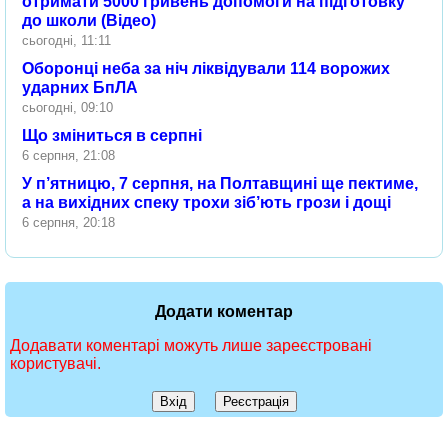
отримати 5000 гривень допомоги на підготовку
до школи (Відео)
сьогодні, 11:11
Оборонці неба за ніч ліквідували 114 ворожих
ударних БпЛА
сьогодні, 09:10
Що зміниться в серпні
6 серпня, 21:08
У п’ятницю, 7 серпня, на Полтавщині ще пектиме,
а на вихідних спеку трохи зіб’ють грози і дощі
6 серпня, 20:18
Додати коментар
Додавати коментарі можуть лише зареєстровані
користувачі.
Вхід
Реєстрація