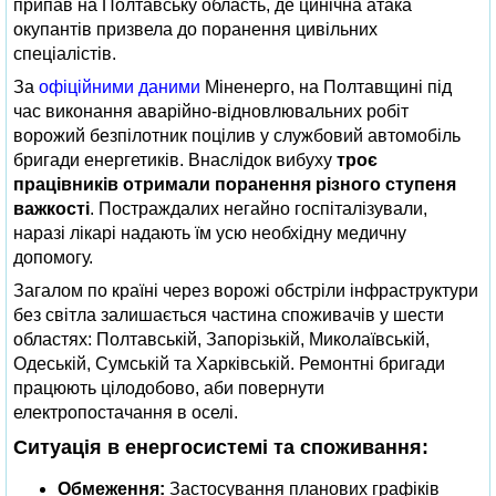
припав на Полтавську область, де цинічна атака
окупантів призвела до поранення цивільних
спеціалістів.
За
офіційними даними
Міненерго, на Полтавщині під
час виконання аварійно-відновлювальних робіт
ворожий безпілотник поцілив у службовий автомобіль
бригади енергетиків. Внаслідок вибуху
троє
працівників отримали поранення різного ступеня
важкості
. Постраждалих негайно госпіталізували,
наразі лікарі надають їм усю необхідну медичну
допомогу.
Загалом по країні через ворожі обстріли інфраструктури
без світла залишається частина споживачів у шести
областях: Полтавській, Запорізькій, Миколаївській,
Одеській, Сумській та Харківській. Ремонтні бригади
працюють цілодобово, аби повернути
електропостачання в оселі.
Ситуація в енергосистемі та споживання:
Обмеження:
Застосування планових графіків