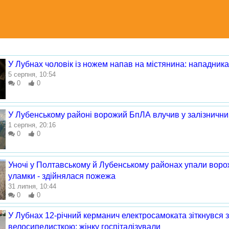
У Лубнах чоловік із ножем напав на містянина: нападника
5 серпня, 10:54
0
0
У Лубенському районі ворожий БпЛА влучив у залізничний
1 серпня, 20:16
0
0
Уночі у Полтавському й Лубенському районах упали воро
уламки - здійнялася пожежа
31 липня, 10:44
0
0
У Лубнах 12-річний керманич електросамоката зіткнувся з
велосипедисткою: жінку госпіталізували