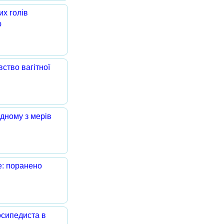
их голів
ю
ство вагітної
одному з мерів
е: поранено
осипедиста в