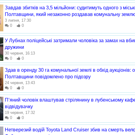
Завдав збитків на 3,5 мільйони: судитимуть одного з міськ
Полтавщини, який незаконно роздавав комунальну земл
3 липня, 17:30
0
0
У Лубнах поліцейські затримали чоловіка за замах на вбив
дружини
30 червня, 16:13
0
0
Здав в оренду 30 га комунальної землі в обхід аукціонів: 
Полтавщини повідомлено про підозру
24 червня, 13:43
0
0
П’яний чоловік влаштував стрілянину в лубенському каф
відвідувачку
19 червня, 17:32
0
0
Нетверезий водій Toyota Land Cruiser збив на смерть вел