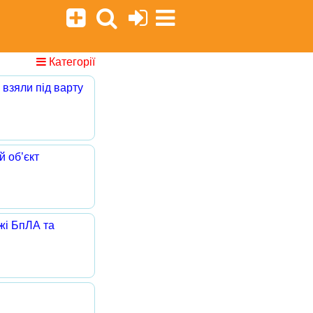
Категорії
 взяли під варту
 об’єкт
жі БпЛА та