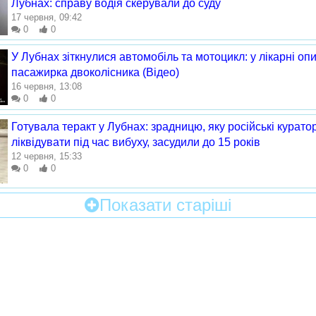
Лубнах: справу водія скерували до суду
17 червня, 09:42
0
0
У Лубнах зіткнулися автомобіль та мотоцикл: у лікарні оп
пасажирка двоколісника (Відео)
16 червня, 13:08
0
0
Готувала теракт у Лубнах: зрадницю, яку російські курат
ліквідувати під час вибуху, засудили до 15 років
12 червня, 15:33
0
0
Показати старіші