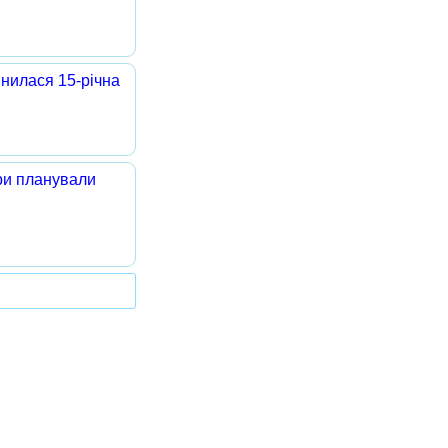
инилася 15-річна
ори планували