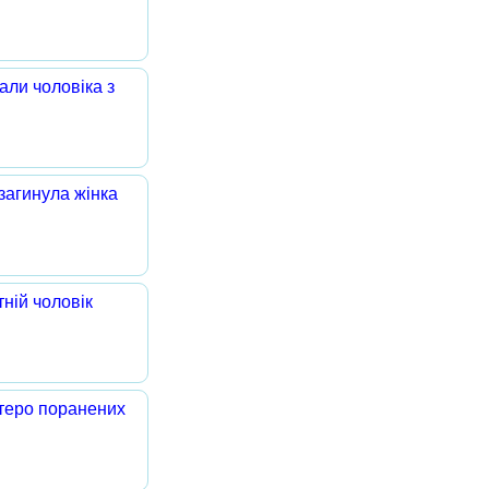
али чоловіка з
 загинула жінка
тній чоловік
теро поранених