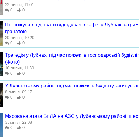
22 липня, 11:01
0
0
Погрожував підірвати відвідувачів кафе: у Лубнах затрим
гранатою
20 липня, 10:20
0
0
Трагедія у Лубнах: під час пожежі в господарській будівлі
(Фото)
16 липня, 11:30
0
0
У Лубенському район: під час пожежі в будинку загинув лі
8 липня, 09:17
0
0
Масована атака БпЛА на АЗС у Лубенському районі: шес
3 липня, 22:08
0
0