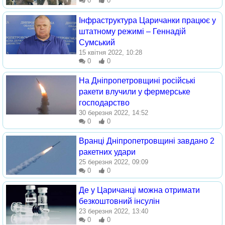
0
0
Інфраструктура Царичанки працює у
штатному режимі – Геннадій
Сумський
15 квітня 2022, 10:28
0
0
На Дніпропетровщині російські
ракети влучили у фермерське
господарство
30 березня 2022, 14:52
0
0
Вранці Дніпропетровщині завдано 2
ракетних удари
25 березня 2022, 09:09
0
0
Де у Царичанці можна отримати
безкоштовний інсулін
23 березня 2022, 13:40
0
0