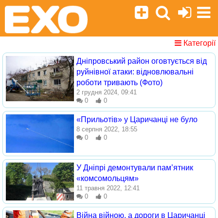
Категорії
Дніпровський район оговтується від
руйнівної атаки: відновлювальні
роботи тривають (Фото)
2 грудня 2024, 09:41
0
0
«Прильотів» у Царичанці не було
8 серпня 2022, 18:55
0
0
У Дніпрі демонтували пам’ятник
«комсомольцям»
11 травня 2022, 12:41
0
0
Війна війною, а дороги в Царичанці