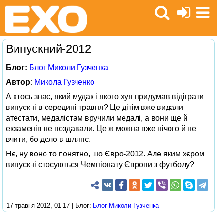
Випускний-2012
Блог:
Блог Миколи Гузченка
Автор:
Микола Гузченко
А хтось знає, який мудак і якого хуя придумав відіграти
випускні в середині травня? Це дітім вже видали
атестати, медалістам вручили медалі, а вони ще й
екзаменів не поздавали. Це ж можна вже нічого й не
вчити, бо дєло в шляпє.
Нє, ну воно то понятно, шо Євро-2012. Але яким хєром
випускні стосуються Чемпіонату Європи з футболу?
17 травня 2012, 01:17 | Блог:
Блог Миколи Гузченка