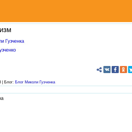
тизм
ли Гузченка
узченко
8 | Блог:
Блог Миколи Гузченка
ра