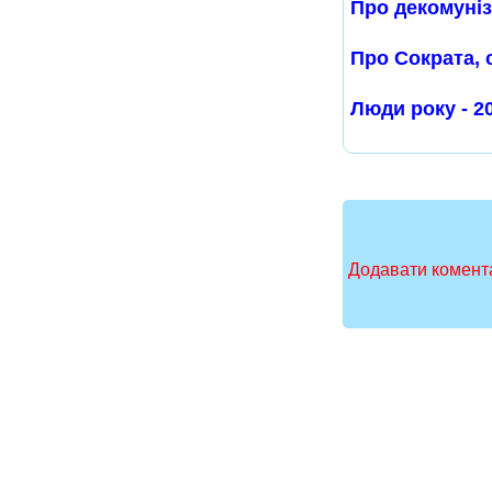
Про декомуніза
Про Сократа, 
Люди року - 2
Додавати комента