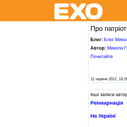
Про патріо
Блог:
Блог Мико
Автор:
Микола Г
Почитайте
11 червня 2012, 19:2
Інші записи авто
Реінкарнація
На Україні