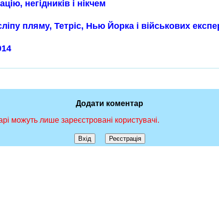
цію, негідників і нікчем
сліпу пляму, Тетріс, Нью Йорка і військових експе
014
Додати коментар
рі можуть лише зареєстровані користувачі.
Вхід
Реєстрація