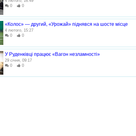
4 лютого, 16:49
0
0
«Колос» — другий, «Урожай» піднявся на шосте місце
4 лютого, 15:27
0
0
У Руденківці працює «Вагон незламності»
29 січня, 09:17
0
0