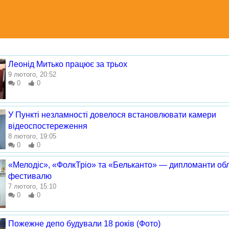
Леонід Митько працює за трьох
9 лютого, 20:52
0
0
У Пункті незламності довелося встановлювати камери
відеоспостереження
8 лютого, 19:05
0
0
«Мелодіс», «ФолкТріо» та «Бельканто» — дипломанти об
фестивалю
7 лютого, 15:10
0
0
Пожежне депо будували 18 років (Фото)