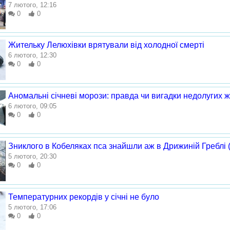
7 лютого, 12:16
0
0
Жительку Лелюхівки врятували від холодної смерті
6 лютого, 12:30
0
0
Аномальні січневі морози: правда чи вигадки недолугих ж
6 лютого, 09:05
0
0
Зниклого в Кобеляках пса знайшли аж в Дрижиній Греблі 
5 лютого, 20:30
0
0
Температурних рекордів у січні не було
5 лютого, 17:06
0
0