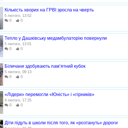
Кількість хворих на ГРВІ зросла на чверть
5 лютого, 13:52
0
0
Тепло у Дашківську медамбулаторію повернули
5 лютого, 13:01
0
0
Біличани здобувають пам’ятний кубок
5 лютого, 09:13
0
0
«Лідери» перемогли «Юність» і «гірників»
4 лютого, 17:25
0
0
Діти підуть в школи після того, як «розтануть» дороги