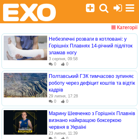
Категорії
Небезпечні розваги в котловані: у
Горішніх Плавнях 14-річний підліток
зламав ногу
3 серпня, 09:58
0
0
Полтавський ГЗК тимчасово зупиняє
роботу через дефіцит коштів та відтік
кадрів
29 липня, 17:28
0
0
Марину Шевченко з Горішніх Плавнів
визнано найкращою боксеркою
червня в Україні
23 липня, 11:39
0
0