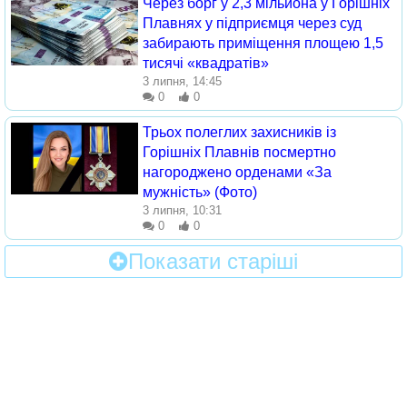
Через борг у 2,3 мільйона у Горішніх
Плавнях у підприємця через суд
забирають приміщення площею 1,5
тисячі «квадратів»
3 липня, 14:45
0
0
Трьох полеглих захисників із
Горішніх Плавнів посмертно
нагороджено орденами «За
мужність» (Фото)
3 липня, 10:31
0
0
Показати старіші