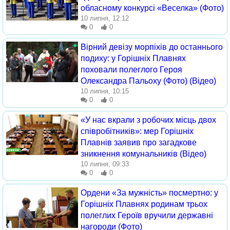
обласному конкурсі «Веселка» (Фото)
10 липня, 12:12
0
0
Вірний девізу морпіхів до останнього
подиху: у Горішніх Плавнях
поховали полеглого Героя
Олександра Пальоху (Фото) (Відео)
10 липня, 10:15
0
0
«У нас вкрали з робочих місць двох
співробітників»: мер Горішніх
Плавнів заявив про загадкове
зникнення комунальників (Відео)
10 липня, 09:33
0
0
Ордени «За мужність» посмертно: у
Горішніх Плавнях родинам трьох
полеглих Героїв вручили державні
нагороди (Фото)