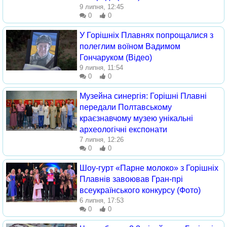
9 липня, 12:45
0
0
У Горішніх Плавнях попрощалися з
полеглим воїном Вадимом
Гончаруком (Відео)
9 липня, 11:54
0
0
Музейна синергія: Горішні Плавні
передали Полтавському
краєзнавчому музею унікальні
археологічні експонати
7 липня, 12:26
0
0
Шоу-гурт «Парне молоко» з Горішніх
Плавнів завоював Гран-прі
всеукраїнського конкурсу (Фото)
6 липня, 17:53
0
0