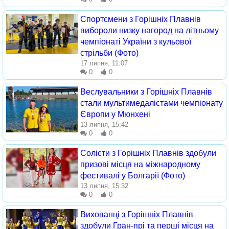
Спортсмени з Горішніх Плавнів
вибороли низку нагород на літньому
чемпіонаті України з кульової
стрільби (Фото)
17 липня, 11:07
0
0
Веслувальники з Горішніх Плавнів
стали мультимедалістами чемпіонату
Європи у Мюнхені
13 липня, 15:42
0
0
Солісти з Горішніх Плавнів здобули
призові місця на міжнародному
фестивалі у Болгарії (Фото)
13 липня, 15:32
0
0
Вихованці з Горішніх Плавнів
здобули Гран-прі та перші місця на