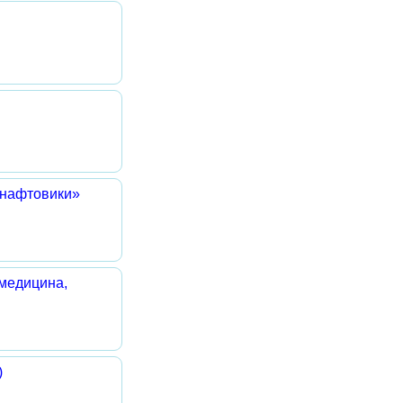
«нафтовики»
емедицина,
)