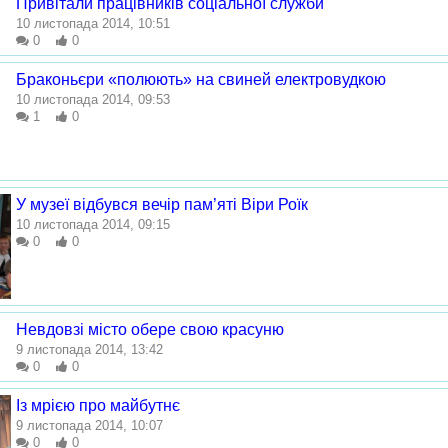
Привітали працівників соціальної служби
10 листопада 2014, 10:51
0
0
Браконьєри «полюють» на свиней електровудкою
10 листопада 2014, 09:53
1
0
У музеї відбувся вечір пам’яті Віри Роїк
10 листопада 2014, 09:15
0
0
Невдовзі місто обере свою красуню
9 листопада 2014, 13:42
0
0
Із мрією про майбутнє
9 листопада 2014, 10:07
0
0